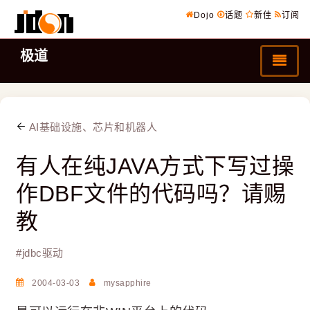
Dojo
话题
新佳
订阅
极道
AI基础设施、芯片和机器人
有人在纯JAVA方式下写过操
作DBF文件的代码吗？请赐
教
#
jdbc驱动
2004-03-03
mysapphire