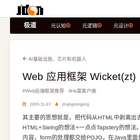
极道
元认知
元逻辑
元设计
AI基础设施、芯片和机器人
Web 应用框架 Wicket(zt)
#
Web后端框架推荐
#
ria富客户端
2005-11-07
zhangmingjing
其主要的思想就是，把代码从HTML中剥离出去
HTML+Swing的想法+一点点Tapstery
内容，form的处理都交给POJO，在Java里面