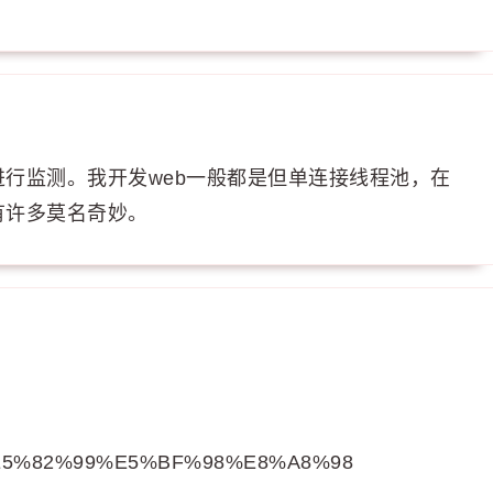
行监测。我开发web一般都是但单连接线程池，在
有许多莫名奇妙。
or_%E5%82%99%E5%BF%98%E8%A8%98