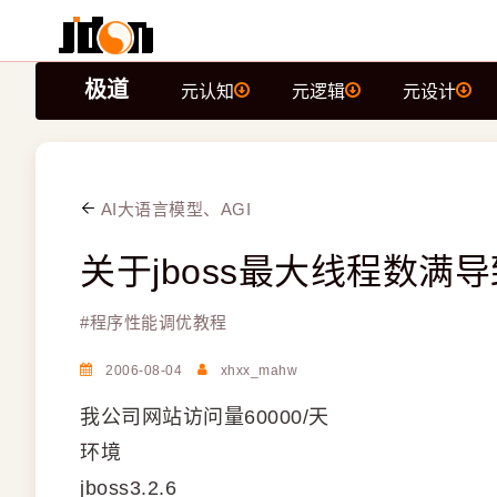
极道
元认知
元逻辑
元设计
AI大语言模型、AGI
关于jboss最大线程数满
#
程序性能调优教程
2006-08-04
xhxx_mahw
我公司网站访问量60000/天
环境
jboss3.2.6