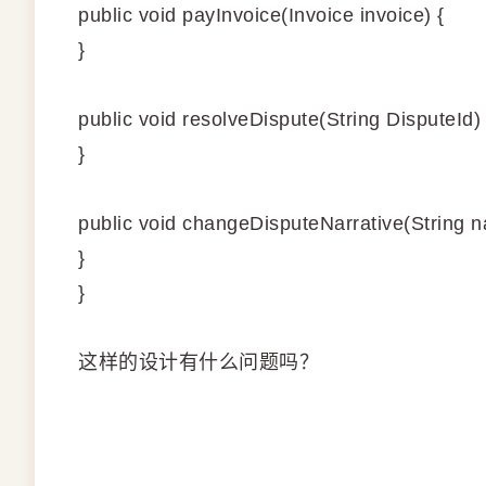
public void payInvoice(Invoice invoice) {
}
public void resolveDispute(String DisputeId) 
}
public void changeDisputeNarrative(String na
}
}
这样的设计有什么问题吗？