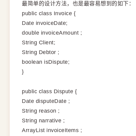
最简单的设计方法，也是最容易想到的如下：
public class Invoice {
Date invoiceDate;
double invoiceAmount ;
String Client;
String Debtor ;
boolean isDispute;
}
public class Dispute {
Date disputeDate ;
String reason ;
String narrative ;
ArrayList
invoiceItems ;