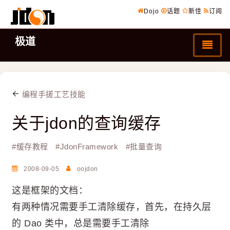
Dojo
话题
新佳
订阅
极道
编程手搓工艺技能
关于jdon的查询缓存
#
缓存教程
#
JdonFramework
#
批量查询
2008-09-05
oojdon
这是框架的文档：
有两种情况需要手工清除缓存，首先，在持久层
的 Dao 类中，总是需要手工清除