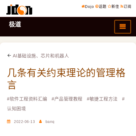
Dojo
话题
新佳
订阅
极道
AI基础设施、芯片和机器人
几条有关约束理论的管理格
言
#
软件工程资料汇编
#
产品管理教程
#
敏捷工程方法
#
认知困境
2022-06-13
banq