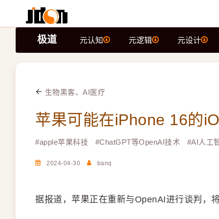
极道
元认知
元逻辑
元设计
生物黑客、AI医疗
苹果可能在iPhone 16的iO
#
apple苹果科技
#
ChatGPT等OpenAI技术
#
AI人工
2024-04-30
banq
据报道，苹果正在重新与OpenAI进行谈判，将AI放