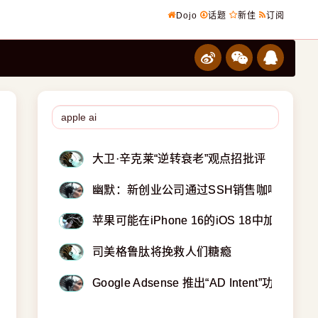
Dojo
话题
新佳
订阅
大卫·辛克莱“逆转衰老”观点招批评
幽默：新创业公司通过SSH销售咖啡
苹果可能在iPhone 16的iOS 18中加入AI
司美格鲁肽将挽救人们糖瘾
Google Adsense 推出“AD Intent”功能