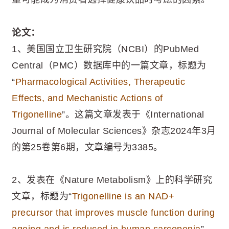
论文：
1、美国国立卫生研究院（NCBI）的PubMed
Central（PMC）数据库中的一篇文章，标题为
“
Pharmacological Activities, Therapeutic
Effects, and Mechanistic Actions of
Trigonelline
”。这篇文章发表于《International
Journal of Molecular Sciences》杂志2024年3月
的第25卷第6期，文章编号为3385。
2、发表在《Nature Metabolism》上的科学研究
文章，标题为“
Trigonelline is an NAD+
precursor that improves muscle function during
ageing and is reduced in human sarcopenia
”。