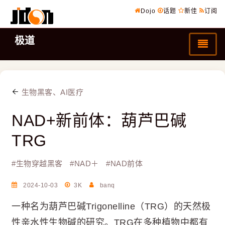
Dojo
话题
新佳
订阅
极道
生物黑客、AI医疗
NAD+新前体：葫芦巴碱
TRG
#
生物穿越黑客
#
NAD＋
#
NAD前体
2024-10-03
3K
banq
一种名为葫芦巴碱Trigonelline（TRG）的天然极
性亲水性生物碱的研究。TRG在多种植物中都有