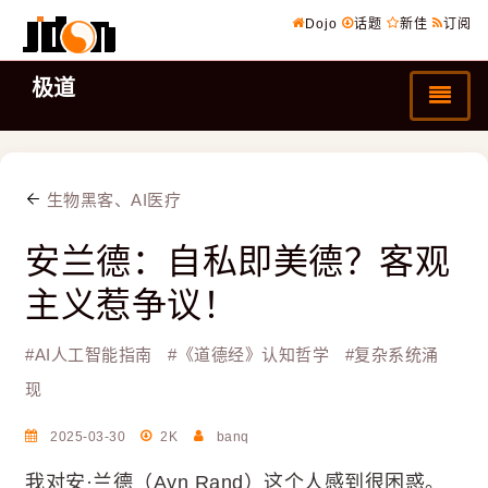
Dojo
话题
新佳
订阅
极道
生物黑客、AI医疗
安兰德：自私即美德？客观
主义惹争议！
#
AI人工智能指南
#
《道德经》认知哲学
#
复杂系统涌
现
2025-03-30
2K
banq
我对安·兰德（Ayn Rand）这个人感到很困惑。