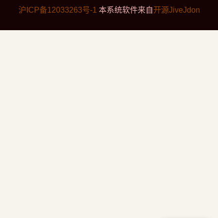
沪ICP备12033263号-1
本系统软件来自
开源JiveJdon