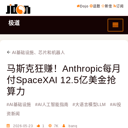
Dojo
话题
新佳
订阅
极道
AI基础设施、芯片和机器人
马斯克狂赚！Anthropic每月
付SpaceXAI 12.5亿美金抢
算力
#
AI基础设施
#
AI人工智能指南
#
大语言模型LLM
#
AI投
资新闻
2026-05-23
1
7K
banq