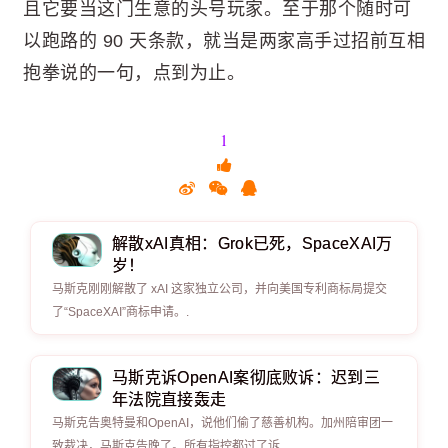
且它要当这门生意的头号玩家。至于那个随时可
以跑路的 90 天条款，就当是两家高手过招前互相
抱拳说的一句，点到为止。
1
解散xAI真相：Grok已死，SpaceXAI万
岁！
马斯克刚刚解散了 xAI 这家独立公司，并向美国专利商标局提交
了“SpaceXAI”商标申请。.
马斯克诉OpenAI案彻底败诉：迟到三
年法院直接轰走
马斯克告奥特曼和OpenAI，说他们偷了慈善机构。加州陪审团一
致裁决，马斯克告晚了。所有指控都过了诉.