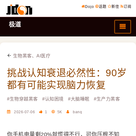
Dojo
话题
新佳
订阅
极道
生物黑客、AI医疗
挑战认知衰退必然性：90岁
都有可能实现脑力恢复
#
生物穿越黑客
#
认知困境
#
大脑睡眠
#
生产力黑客
2026-07-06
1
5K
banq
你手机电量剩20%就慌得不行，可你压根不知