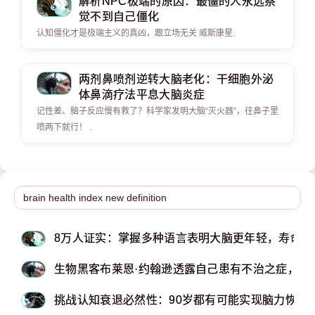
解析NPC极端的原因：最僵的人永远察
觉不到自己僵化
认知僵化才是极端主义的真凶，跟立场无关 威斯康星.
两剂鼻喷剂逆转大脑老化：干细胞外泌
体鼻滴疗法平息大脑炎症
记性差、脑子反应慢有救了？科学家发明大脑“灭火器”，往鼻子里
喷两下就行！ .
8万人证实：掌握多种语言表明大脑更年轻，寿命更
生物黑客布莱恩·约翰逊透露自己患有不治之症，并立
挑战认知衰退必然性：90岁都有可能实现脑力恢复