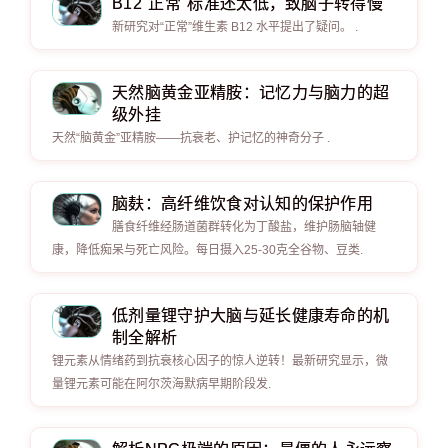
B12"正常"标准还太低，致脑子转得慢
新研究对“正常”维生素 B12 水平提出了疑问。 .
天然脑黄金亚精胺：记忆力与脑力的超
级外挂
天然“脑黄金”亚精胺——抗衰老、护记忆的神奇分子 .
脑麸：高纤维饮食对认知的保护作用
膳食纤维经肠道菌群转化为丁酸盐，维护肠脑轴健
康，降低痴呆与死亡风险。每日摄入25-30克全谷物、豆类.
低剂量锂守护大脑与延长健康寿命的机
制全解析
锂元素从情绪药到抗衰核心因子的惊人逆转！最新研究显示，微
量锂元素可能在阿尔茨海默病早期阶段发.