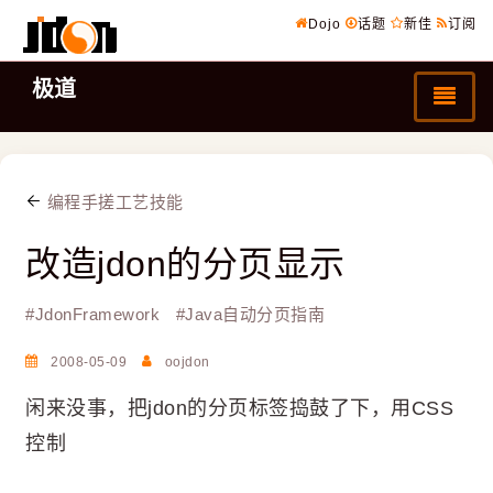
Dojo
话题
新佳
订阅
极道
编程手搓工艺技能
改造jdon的分页显示
#
JdonFramework
#
Java自动分页指南
2008-05-09
oojdon
闲来没事，把jdon的分页标签捣鼓了下，用CSS
控制