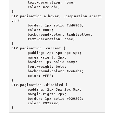
	text-decoration: none; 
	color: #2e6ab1;
}
DIV.pagination a:hover, .pagination a:acti
ve {
	border: 1px solid #dd6900;
	color: #000;
	background-color: lightyellow;
	text-decoration: none;
}
DIV.pagination .current {
	padding: 2px 5px 2px 5px;
	margin-right: 2px;
	border: 1px solid navy;
	font-weight: bold;
	background-color: #2e6ab1;
	color: #FFF;
}
DIV.pagination .disabled {
	padding: 2px 5px 2px 5px;
	margin-right: 2px;
	border: 1px solid #929292;
	color: #929292;
}