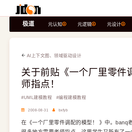
极道
元认知
元逻辑
元设计
AI上下文图、领域驱动设计
关于前贴《一个厂里零件调
师指点！
#
UML建模教程
#
编程建模教程
2008-08-31
bxfyb
在《一个厂里零件调配的模型！ 》中。ban