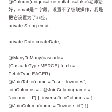
@Column(unique=true,nullable=false)老师您
好，email是个字段，设置不了级联操作，我是
把它设置为了非空。
private String email;
private Date createDate;
@ManyToMany(cascade=
{CascadeType.MERGE},fetch =
FetchType.EAGER)
@JoinTable(name = "user_townees",
joinColumns = { @JoinColumn(name =
"account_id") }, inverseJoinColumns = {
@JoinColumn(name = "townee_id") })