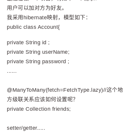
用户可以加对方为好友。
我采用hibernate映射，模型如下：
public class Account{
private String id ;
private String userName;
private String password ;
......
@ManyToMany(fetch=FetchType.lazy)//这个地
方级联关系应该如何设置呢？
private Collection
friends;
setter/getter.....