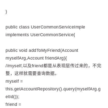
}
public class UserCommonServiceImple
implements UserCommonService{
public void addToMyFriend(Account
myselfArg,Account friendArg){
//myself,以及friend都是从表现层传过来的，不完
整，这样就需要查询数据。
myself =
this.getAccountRepository().query(myselfArg.g
etId());
friend =