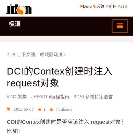
Dojo
话题
新佳
订阅
极道
AI上下文图、领域驱动设计
DCI的Contex创建时注入
request对象
#
DCI架构
#
RESTful编程指南
#
DSL领域特定语言
2011-05-07
1
liontseng
CDI的Contex创建时是否应该注入 request对象？
比如：