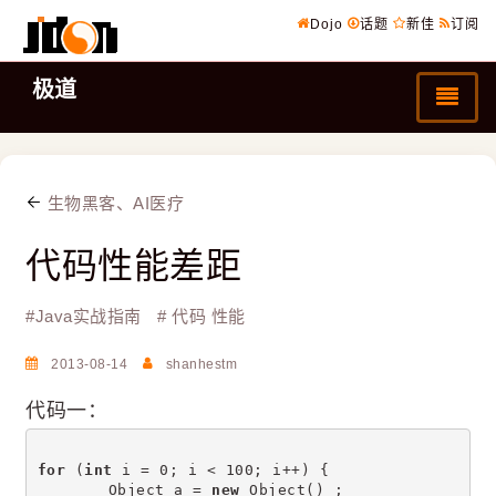
Dojo
话题
新佳
订阅
极道
生物黑客、AI医疗
代码性能差距
#
Java实战指南
#
代码 性能
2013-08-14
shanhestm
代码一：
for
 (
int
 i = 0; i < 100; i++) {
	Object a = 
new
 Object() ;