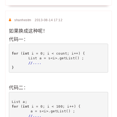
shanhestm
2013-08-14 17:12
如果换成这种呢！
代码一：
for
 (
int
 i = 0; i < count; i++) {
	List a = s<i>.getList() ;
//....
}
代码二：
List a;
for
 (
int
 i = 0; i < 100; i++) {
	 a = s<i>.getList() ;
//....