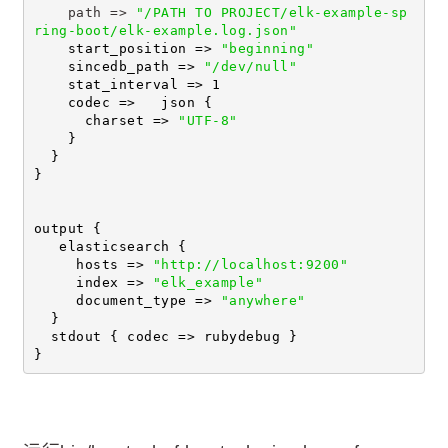
    path => 
"/PATH TO PROJECT/elk-example-sp
ring-boot/elk-example.log.json"
    start_position => 
"beginning"
    sincedb_path => 
"/dev/null"
    stat_interval => 1
    codec =>   json {
      charset => 
"UTF-8"
    }
  }
}
output {
   elasticsearch {
     hosts => 
"http://localhost:9200"
     index => 
"elk_example"
     document_type => 
"anywhere"
  }
  stdout { codec => rubydebug }
}