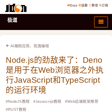
Dojo
话题
新佳
订阅
极道
AI端侧应用、氛围编程
Node.js的劲敌来了：Deno
是用于在Web浏览器之外执
行JavaScript和TypeScript
的运行环境
#
NodeJS教程
#
Javascript教程
#
Web后端框架推荐
#
RUST教程