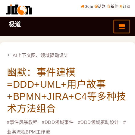
Dojo
话题
新佳
订阅
极道
AI上下文图、领域驱动设计
幽默：事件建模
=DDD+UML+用户故事
+BPMN+JIRA+C4等多种技
术方法组合
#
事件风暴教程
#
DDD领域事件
#
DDD领域驱动设计
#
业务流程BPM工作流