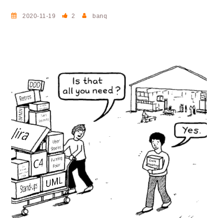
2020-11-19
2
banq