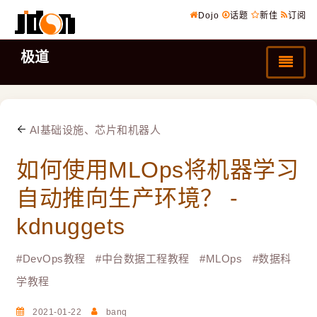
Dojo
话题
新佳
订阅
极道
AI基础设施、芯片和机器人
如何使用MLOps将机器学习
自动推向生产环境？ -
kdnuggets
#
DevOps教程
#
中台数据工程教程
#
MLOps
#
数据科
学教程
2021-01-22
banq