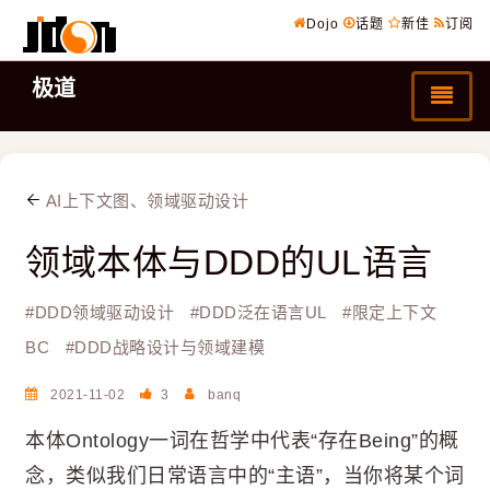
Dojo
话题
新佳
订阅
极道
AI上下文图、领域驱动设计
领域本体与DDD的UL语言
#
DDD领域驱动设计
#
DDD泛在语言UL
#
限定上下文
BC
#
DDD战略设计与领域建模
2021-11-02
3
banq
本体Ontology一词在哲学中代表“存在Being”的概
念，类似我们日常语言中的“主语”，当你将某个词