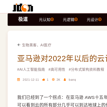
极道
元认知
元逻辑
元设计
生物黑客、AI医疗
亚马逊对2022年以后的
#
AI人工智能指南
#
高可用性
#
分布式架构资料教程
2021-12-11
1
2K
banq
我们已经到了一个拐点：在亚马逊 AWS十五
可以看到云的所有部分几乎可以到达地球上的