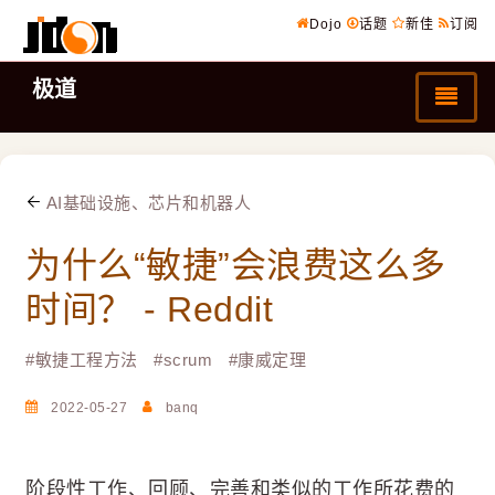
Dojo
话题
新佳
订阅
极道
AI基础设施、芯片和机器人
为什么“敏捷”会浪费这么多
时间？ - Reddit
#
敏捷工程方法
#
scrum
#
康威定理
2022-05-27
banq
阶段性工作、回顾、完善和类似的工作所花费的