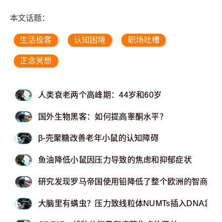
本文话题：
生活极客
认知困境
职场吐槽
正念冥想
人类衰老两个高峰期：44岁和60岁
国外生物黑客：如何提高睾酮水平？
β-壳聚糖改善老年小鼠的认知障碍
鱼油降低小鼠因压力导致的焦虑和抑郁症状
研究发现罗马帝国使用铅降低了整个欧洲的智商水
大脑里有螨虫？压力致线粒体NUMTs插入DNA急剧