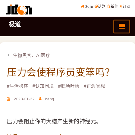
Dojo
话题
新佳
订阅
极道
生物黑客、AI医疗
压力会使程序员变笨吗？
#
生活极客
#
认知困境
#
职场吐槽
#
正念冥想
2023-01-22
banq
压力会阻止你的大脑产生新的神经元。