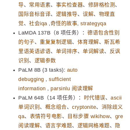
导
、
常用语素
、
事实检查器
、
修辞格检测
、
国际音标音译
、
逻辑推导
、
误解
、
物理直
觉
、
社会iqa
,
奇怪的故事
,
strategyqa
LaMDA 137B（8 项任务）：
德语包含性别
的句子
、
重复复制逻辑
、
体育理解
、
斯瓦希
里语英语谚语
、
单词排序
、
单词解读
、
反讽
识别
、
逻辑参数
PaLM 8B (3 tasks):
auto
debugging
,
sufficient
information
,
parsinlu 阅读理解
PaLM 64B（14 项任务）：
时代错误
、
ascii
单词识别
、
概念组合
、
cryptonite
、
消除歧义
qa
、
表情符号电影
、
目标步骤 wikihow
、
gre
阅读理解
、
语言学难题
、
逻辑网格难题
、
隐