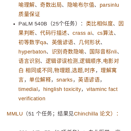
喻理解
、
奇数出局
、
隐喻布尔值
、
parsinlu
质量保证
PaLM 540B（25个任务）：
类比相似度
、
因
果判断
、
代码行描述
、
crass ai
、
cs算法
、
初等数学qa
、
英俄谚语
、
几何形状
、
hyperbaton
、
识别奇数隐喻
、
国际音标nli
、
语言识别
、
逻辑谬误检测
,
逻辑顺序
,
电影对
白 相同或不同
,
物理题
,
选题
,
时序
，
理解寓
言
，
单位解释
，
snarks
，
英语谚语
，
timedial
，
hinglish toxicity
，
vitaminc fact
verification
MMLU
（51 个任务；结果见
Chinchilla 论文）：