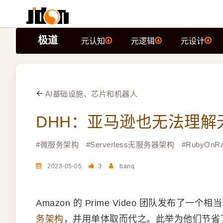
极道
元认知
元逻辑
元设计
AI基础设施、芯片和机器人
DHH：亚马逊也无法理解
#
微服务架构
#
Serverless无服务器架构
#
RubyOnRa
2023-05-05
3
banq
Amazon 的 Prime Video 团队发布了一个相当
务架构
，并用单体取而代之。此举为他们节省了惊