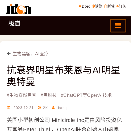
Dojo
话题
新佳
订阅
极道
生物黑客、AI医疗
抗衰界明星布莱恩与AI明星
奥特曼
#
生物穿越黑客
#
黑科技
#
ChatGPT等OpenAI技术
2023-12-21
2K
banq
美国小型初创公司 Minicircle Inc是由风险投资亿
万富翁Peter Thiel 、OpenAI联合创始人山姆奥