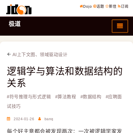
Dojo
话题
新佳
订阅
极道
AI上下文图、领域驱动设计
逻辑学与算法和数据结构的
关系
#
符号推理与形式逻辑
#
算法教程
#
数据结构
#
应聘面
试技巧
2024-01-26
banq
每个好主意都会被发现两次：一次被逻辑学家发