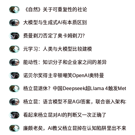
《自然》关于可重复性的社论
大模型与生成式AI有本质区别
费曼剃刀否定了奥卡姆剃刀？
元学习：人类与大模型比较建模
能动性：知识分子和企业家之间的差异
诺贝尔奖得主辛顿嘲笑OpenAI奥特曼
杨立昆退休？中国Deepseek超Llama 4触发Meta
杨立昆：语言模型不是AGI答案，联合嵌入架构才
看起来杨立昆对AI的判断又一次正确了
廉颇老矣，AI教父杨立昆掉在认知陷阱里出不来了