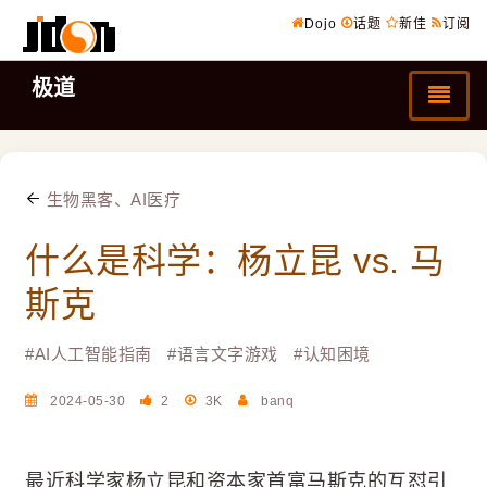
Dojo
话题
新佳
订阅
极道
生物黑客、AI医疗
什么是科学：杨立昆 vs. 马
斯克
#
AI人工智能指南
#
语言文字游戏
#
认知困境
2024-05-30
2
3K
banq
最近科学家杨立昆和资本家首富马斯克的互怼引