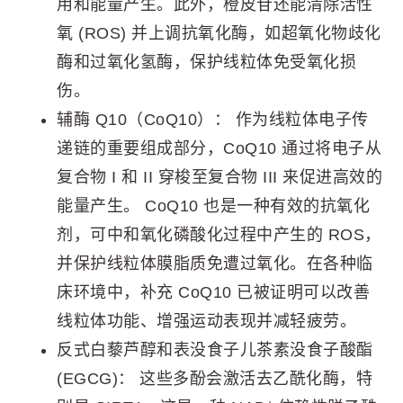
用和能量产生。此外，橙皮苷还能清除活性
氧 (ROS) 并上调抗氧化酶，如超氧化物歧化
酶和过氧化氢酶，保护线粒体免受氧化损
伤。
辅酶 Q10（CoQ10）： 作为线粒体电子传
递链的重要组成部分，CoQ10 通过将电子从
复合物 I 和 II 穿梭至复合物 III 来促进高效的
能量产生。 CoQ10 也是一种有效的抗氧化
剂，可中和氧化磷酸化过程中产生的 ROS，
并保护线粒体膜脂质免遭过氧化。在各种临
床环境中，补充 CoQ10 已被证明可以改善
线粒体功能、增强运动表现并减轻疲劳。
反式白藜芦醇和表没食子儿茶素没食子酸酯
(EGCG)： 这些多酚会激活去乙酰化酶，特