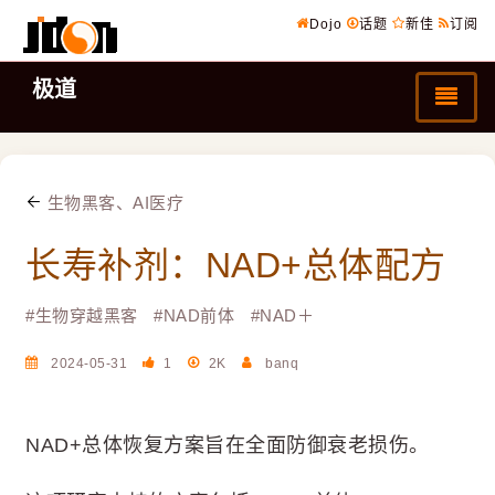
Dojo
话题
新佳
订阅
极道
生物黑客、AI医疗
长寿补剂：NAD+总体配方
#
生物穿越黑客
#
NAD前体
#
NAD＋
2024-05-31
1
2K
banq
NAD+总体恢复方案旨在全面防御衰老损伤。