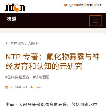
Dojo
话题
新佳
订阅
极道
生物黑客、AI医疗
NTP 专著：氟化物暴露与神
经发育和认知的元研究
#
生物穿越黑客
#
认知困境
2024-08-24
banq
市面上大部分牙膏都是含氟牙膏，包括自来水中