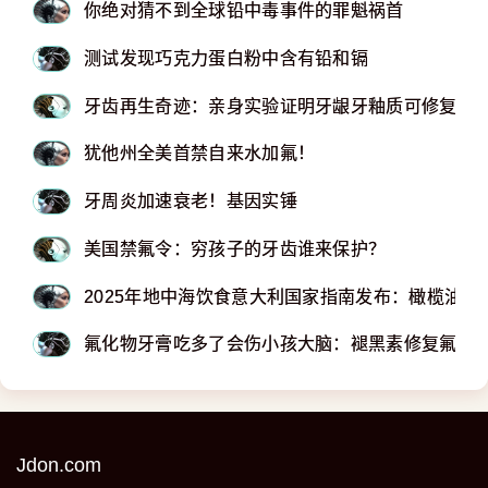
你绝对猜不到全球铅中毒事件的罪魁祸首
测试发现巧克力蛋白粉中含有铅和镉
牙齿再生奇迹：亲身实验证明牙龈牙釉质可修复！
犹他州全美首禁自来水加氟！
牙周炎加速衰老！基因实锤
美国禁氟令：穷孩子的牙齿谁来保护？
2025年地中海饮食意大利国家指南发布：橄榄油
氟化物牙膏吃多了会伤小孩大脑：褪黑素修复氟化
Jdon.com