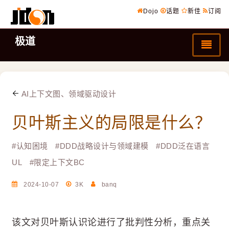
Dojo
话题
新佳
订阅
极道
AI上下文图、领域驱动设计
贝叶斯主义的局限是什么？
#
认知困境
#
DDD战略设计与领域建模
#
DDD泛在语言
UL
#
限定上下文BC
2024-10-07
3K
banq
该文对贝叶斯认识论进行了批判性分析，重点关