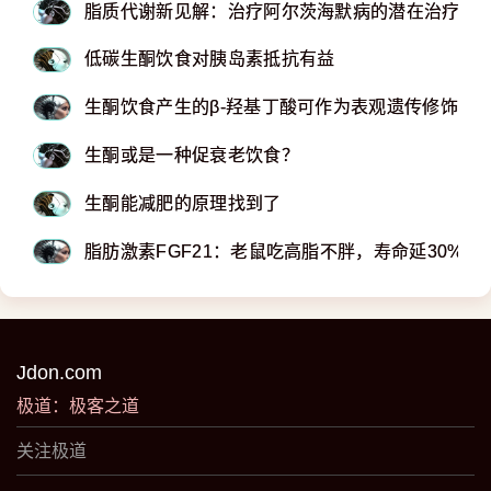
脂质代谢新见解：治疗阿尔茨海默病的潜在治疗靶
低碳生酮饮食对胰岛素抵抗有益
生酮饮食产生的β-羟基丁酸可作为表观遗传修饰剂
生酮或是一种促衰老饮食？
生酮能减肥的原理找到了
脂肪激素FGF21：老鼠吃高脂不胖，寿命延30%
Jdon.com
极道：极客之道
关注极道