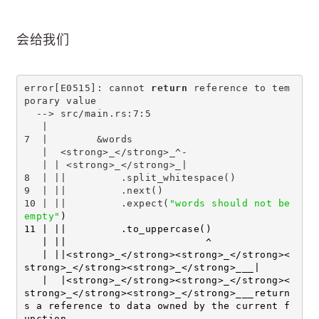
会给我们
error[E0515]: cannot 
return
 reference to tem
porary value
  --> src/main.rs:7:5
   |
7  |        &words
   |  <strong>_</strong>_^-
   | | <strong>_</strong>_|
8  | ||         .split_whitespace()
9  | ||         .next()
10 | ||         .expect(
"words should not be 
empty"
)
11 | ||         .to_uppercase()
   | ||                       ^
   | ||<strong>_</strong><strong>_</strong><
strong>_</strong><strong>_</strong>___|
   |  |<strong>_</strong><strong>_</strong><
strong>_</strong><strong>_</strong>___return
s a reference to data owned by the current f
unction