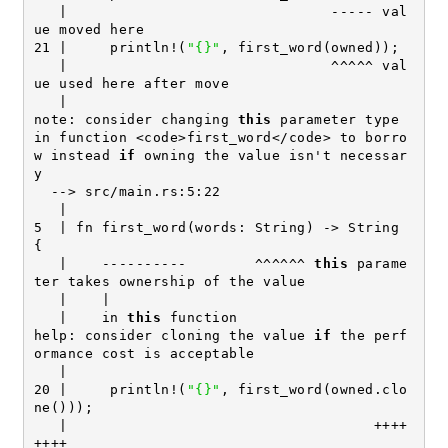
   |                               ----- val
ue moved here
21 |     println!(
"{}"
, first_word(owned));
   |                               ^^^^^ val
ue used here after move
   |
note: consider changing 
this
 parameter type 
in function <code>first_word</code> to borro
w instead 
if
 owning the value isn't necessar
y
  --> src/main.rs:5:22
   |
5  | fn first_word(words: String) -> String 
{
   |    ----------        ^^^^^^ 
this
 parame
ter takes ownership of the value
   |    |
   |    in 
this
 function
help: consider cloning the value 
if
 the perf
ormance cost is acceptable
   |
20 |     println!(
"{}"
, first_word(owned.clo
ne()));
   |                                    ++++
++++