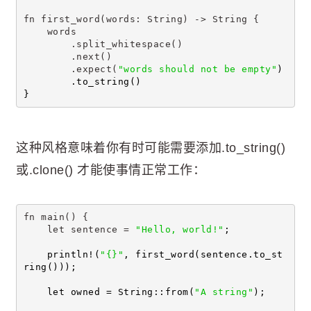
fn first_word(words: String) -> String {
    words
        .split_whitespace()
        .next()
        .expect(
"words should not be empty"
)
        .to_string()
}
这种风格意味着你有时可能需要添加.to_string()
或.clone() 才能使事情正常工作：
fn main() {
    let sentence = 
"Hello, world!"
;
    println!(
"{}"
, first_word(sentence.to_st
ring()));
    let owned = String::from(
"A string"
);