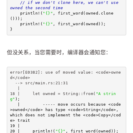
// if we don't clone here, we can't use 
owned the second time
    println!(
"{}"
, first_word(owned.clone
()));
    println!(
"{}"
, first_word(owned));
}
但没关系，当您需要时，编译器会通知您：
error[E0382]: use of moved value: <code>owne
d</code>
  --> src/main.rs:21:31
   |
18 |     let owned = String::from(
"A strin
g"
);
   |         ----- move occurs because <code
>owned</code> has type <code>String</code>, 
which does not implement the <code>Copy</cod
e> trait
19 |
20 |     println!(
"{}"
, first_word(owned));