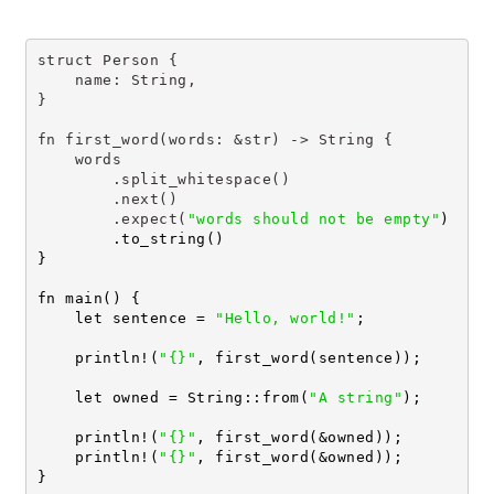
struct Person {
    name: String,
}
fn first_word(words: &str) -> String {
    words
        .split_whitespace()
        .next()
        .expect(
"words should not be empty"
)
        .to_string()
}
fn main() {
    let sentence = 
"Hello, world!"
;
    println!(
"{}"
, first_word(sentence));
    let owned = String::from(
"A string"
);
    println!(
"{}"
, first_word(&owned));
    println!(
"{}"
, first_word(&owned));
}