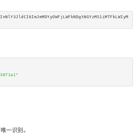
InNlY3JldCI6ImJmMDYyOWFjLWFkNDgtNGYzMS1iMTFkLWIyM
3071a1"
行唯一识别。