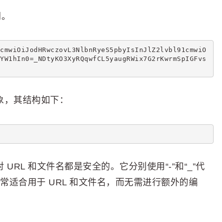
钥。
cmwiOiJodHRwczovL3NlbnRyeS5pbyIsInJlZ2lvbl91cmwiO
YW1hIn0=_NDtyKO3XyRQqwfCL5yaugRWix7G2rKwrmSpIGFvs
 对象，其结构如下：
它对 URL 和文件名都是安全的。它分别使用“-”和“_”代
非常适合用于 URL 和文件名，而无需进行额外的编