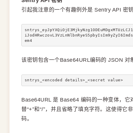
Sentry API 密钥
引起我注意的一个有趣例外是 Sentry API 密
sntrys_eyJpYXQiOjE3MjkyNzg1ODEuMDgxMTUzLCJ1
iJodHRwczovL3VzLnNlbnRyeS5pbyIsIm9yZyI6Imds
em4
该密钥包含一个Base64URL编码的 JSON
sntrys_<encoded details>_<secret value>
Base64URL 是 Base64 编码的一种变体，
替“+”和“/”，并且省略了填充字符。这使得它
码。