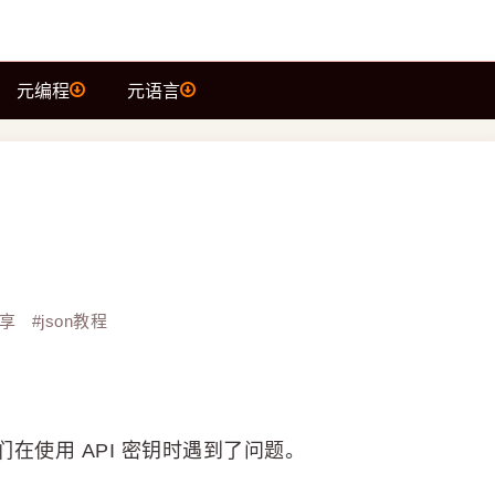
元编程
元语言
享
#
json教程
在使用 API 密钥时遇到了问题。