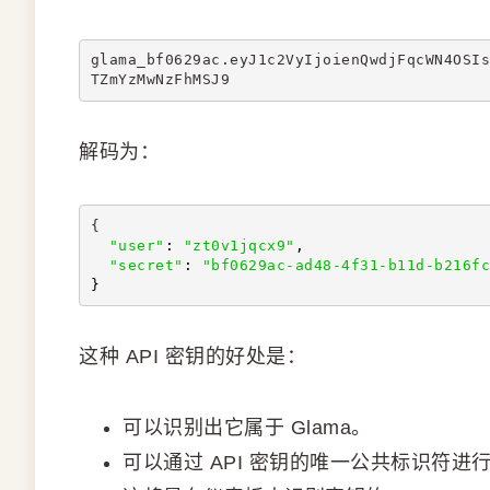
glama_bf0629ac.eyJ1c2VyIjoienQwdjFqcWN4OSIs
TZmYzMwNzFhMSJ9
解码为：
{
"user"
: 
"zt0v1jqcx9"
,
"secret"
: 
"bf0629ac-ad48-4f31-b11d-b216fc
}
这种 API 密钥的好处是：
可以识别出它属于 Glama。
可以通过 API 密钥的唯一公共标识符进