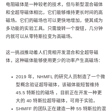
电阻磁体是一种较老的技术，但与新型混合磁体
和全超导磁体相比，它们能够维持更长时间的高
磁场。它们的磁场也可以更快地增加，使其成为
多功能的实验工具。只需旋转一个旋钮，几分钟
内就可以从零特斯拉变为高​​磁场。
这一挑战推动着人们竞相开发混合和全超导磁
体，这种磁体能够使用更少的功率产生高磁场：
2019 年，NHMFL 的研究人员制造了一个微
型概念验证超导磁体，该磁体能短暂维持
45.5 特斯拉的磁场 ，目前正在开发一种更
大的 40 特斯拉超导磁体，可用于实验。
SHMFF 的团队正在建造一种 55 特斯拉的混