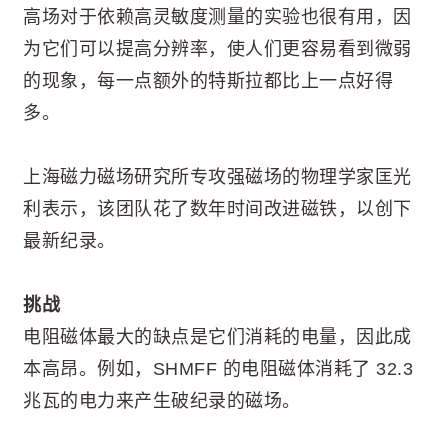
高场对于依赖高灵敏度测量的实验也很有用，因
为它们可以提高分辨率，使人们更容易看到微弱
的现象，每一点额外的特斯拉都比上一点好得
多。
上海磁力磁场研究所专攻强磁场的物理学家匡光
利表示，该团队花了数年时间改进磁铁，以创下
最新纪录。
挑战
电阻磁体最大的缺点是它们消耗的电量，因此成
本高昂。例如，SHMFF 的电阻磁体消耗了 32.3
兆瓦的电力来产生破纪录的磁场。