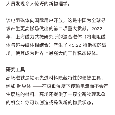
人员发现令人惊讶的新物理学。
该电阻磁体向国际用户开放，这是中国为全球寻
求产生更高磁场做出的第二项重大贡献。2022
年，上海磁力共振研究所的混合磁体（将电阻磁
体与超导磁体相结合）产生了 45.22 特斯拉的磁
场，使其成为世界上最强大的工作稳态磁体。
研究工具
高场磁铁是揭示先进材料隐藏特性的便捷工具，
例如 超导体 ——在极低温度下传输电流而不会产
生废热的材料。高场还提供了一窥全新物理现象
的机会：你可以创造或操纵新的物质状态，