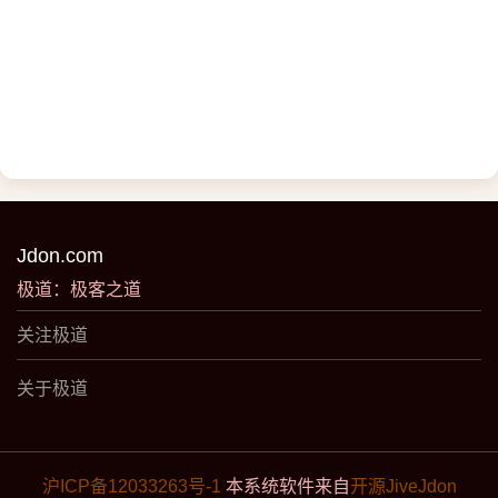
Jdon.com
极道：极客之道
关注极道
关于极道
沪ICP备12033263号-1
本系统软件来自
开源JiveJdon