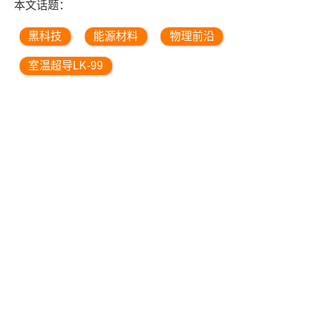
本文话题：
黑科技
能源材料
物理前沿
室温超导LK-99