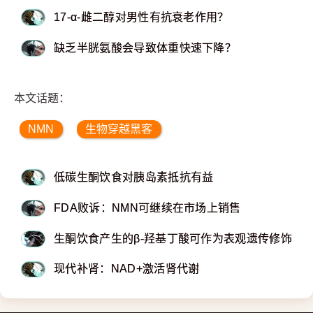
17-α-雌二醇对男性有抗衰老作用？
缺乏半胱氨酸会导致体重快速下降？
本文话题：
NMN
生物穿越黑客
低碳生酮饮食对胰岛素抵抗有益
FDA败诉：NMN可继续在市场上销售
生酮饮食产生的β-羟基丁酸可作为表观遗传修饰剂
现代补肾：NAD+激活肾代谢