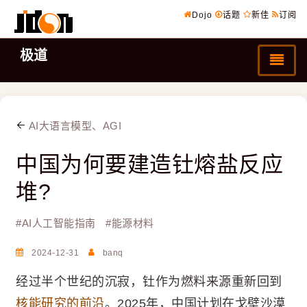
Dojo
话题
新佳
订阅
极道
AI大语言模型、AGI
中国为何要建造钍熔盐反应
堆?
#
AI人工智能指南
#
能源材料
2024-12-31
banq
经过半个世纪的沉寂，钍作为燃料来源重新回到
核能研究的前沿
。2025年，中国计划在戈壁沙漠