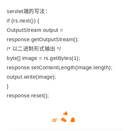
servlet端的写法：
if (rs.next()) {
OutputStream output =
response.getOutputStream();
/* 以二进制形式输出 */
byte[] image = rs.getBytes(1);
response.setContentLength(image.length);
output.write(image);
}
response.reset();