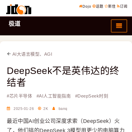
Dojo
话题
新佳
订阅
极道
AI大语言模型、AGI
DeepSeek不是英伟达的终
结者
#
芯片半导体
#
AI人工智能指南
#
DeepSeek时刻
2025-01-26
2K
banq
最近中国AI创业公司深度求索（DeepSeek）火
了，他们搞的DeepSeek 3模型用更少的电脑算力