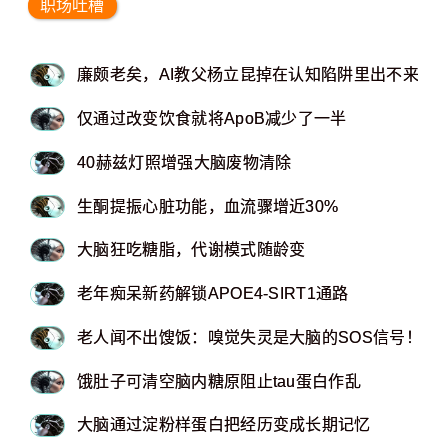
职场吐槽
廉颇老矣，AI教父杨立昆掉在认知陷阱里出不来了
仅通过改变饮食就将ApoB减少了一半
40赫兹灯照增强大脑废物清除
生酮提振心脏功能，血流骤增近30%
大脑狂吃糖脂，代谢模式随龄变
老年痴呆新药解锁APOE4-SIRT1通路
老人闻不出馊饭：嗅觉失灵是大脑的SOS信号！
饿肚子可清空脑内糖原阻止tau蛋白作乱
大脑通过淀粉样蛋白把经历变成长期记忆