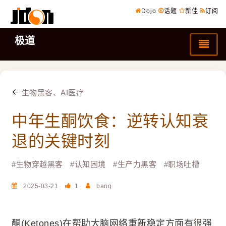
Dojo
话题
新佳
订阅
极道
生物黑客、AI医疗
中年生酮饮食：逆转认知衰
退的关键时刻
#
生物穿越黑客
#
认知困境
#
生产力黑客
#
职场吐槽
2025-03-21
1
banq
酮(Ketones)在帮助大脑网络重新稳定方面有很强