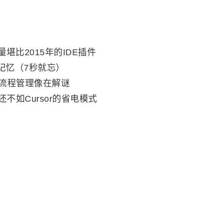
量堪比2015年的IDE插件
鱼记忆（7秒就忘）
标，流程管理像在解谜
还不如Cursor的省电模式