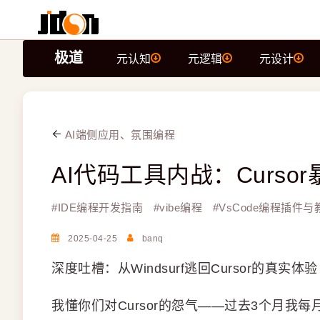
极道
元认知
元逻辑
元设计
AI端侧应用、氛围编程
AI代码工具内战：Cursor暴
#
IDE编程开发指南
#
vibe编程
#
VsCode编程插件与
2025-04-25
banq
深度吐槽：从Windsurf逃回Cursor的真实体验
我懂你们对Cursor的怨气——过去3个月我每月