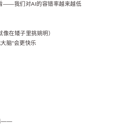
看——我们对AI的容错率越来越低
1%（就像在矮子里挑姚明）
代大脑"会更快乐
后——