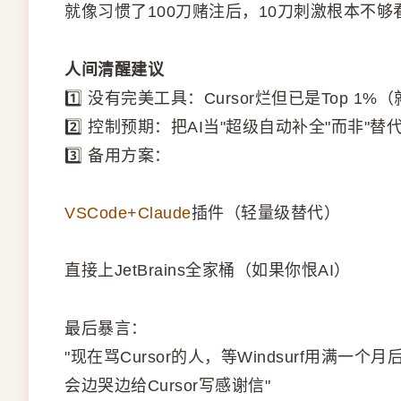
就像习惯了100刀赌注后，10刀刺激根本不够
人间清醒建议
1️⃣ 没有完美工具：Cursor烂但已是Top 
2️⃣ 控制预期：把AI当"超级自动补全"而非"替
3️⃣ 备用方案：
VSCode+Claude
插件（轻量级替代）
直接上JetBrains全家桶（如果你恨AI）
最后暴言：
"现在骂Cursor的人，等Windsurf用满一个月
会边哭边给Cursor写感谢信"