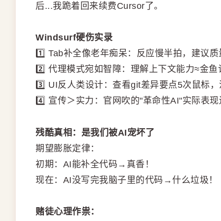
后...我跪着回来续费Cursor了。
Windsurf硬伤实录
1️⃣ Tab补全像老年痴呆：反应慢半拍，建议质
2️⃣ 代理模式宛如智障：理解上下文能力≈金
3️⃣ UI反人类设计：查看git差异要点5次鼠
4️⃣ 宣传＞实力：官网吹的"革命性AI"实际表现
残酷真相：是我们被AI宠坏了
期望膨胀定律：
初期：AI能补全代码→真香！
现在：AI没写完我脑子里的代码→什么垃圾！
赌徒心理作祟：