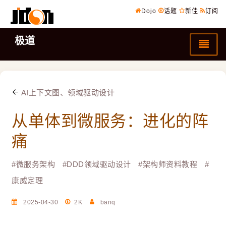
Dojo
话题
新佳
订阅
极道
AI上下文图、领域驱动设计
从单体到微服务：进化的阵
痛
#
微服务架构
#
DDD领域驱动设计
#
架构师资料教程
#
康威定理
2025-04-30
2K
banq