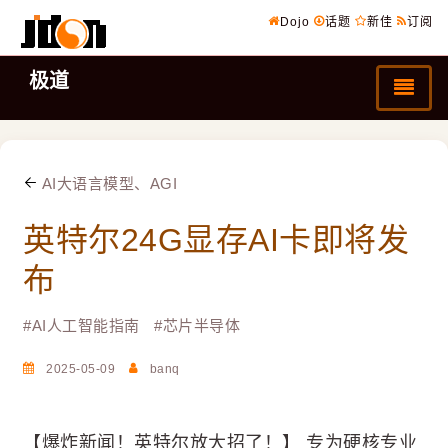
Dojo
话题
新佳
订阅
极道
AI大语言模型、AGI
英特尔24G显存AI卡即将发
布
#
AI人工智能指南
#
芯片半导体
2025-05-09
banq
【爆炸新闻！英特尔放大招了！】 专为硬核专业