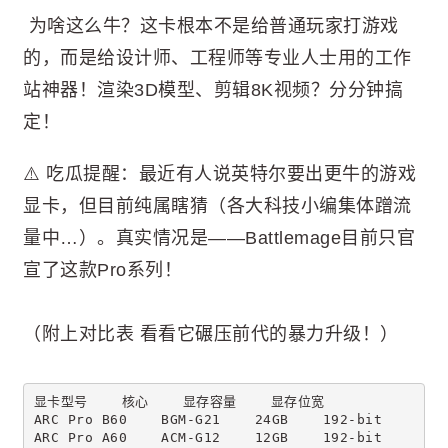
为啥这么牛？这卡根本不是给普通玩家打游戏
的，而是给设计师、工程师等专业人士用的工作
站神器！渲染3D模型、剪辑8K视频？分分钟搞
定！
⚠️ 吃瓜提醒：最近有人说英特尔要出更牛的游戏
显卡，但目前纯属瞎猜（各大科技小编集体蹭流
量中…）。真实情况是——Battlemage目前只官
宣了这款Pro系列！
（附上对比表 看看它碾压前代的暴力升级！）
显卡型号    核心    显存容量    显存位宽
ARC Pro B60    BGM-G21    24GB    192-bit
ARC Pro A60    ACM-G12    12GB    192-bit