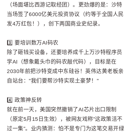
（场面堪比西游记取经团）。更劲爆的是：沙特
当场签了6000亿美元投资协议（约等于全国人民
发4万红包！），创下两国商业史纪录。
3️⃣ 要培训数万AI码农
除了砸钱买设备，还要培养成千上万沙特程序员
学AI（想象戴头巾的码农敲代码），目标是在
2030年前把沙特变成中东硅谷！英伟达黄老板亲
自站台："我们要帮沙特实现土豪梦！"
4️⃣ 政策神反转
就在前一天，美国突然撤销了AI芯片出口限制
（原定5月15日生效），被网友戏称"这政策活不
过一集"。业内猜测：怕不是专门为这笔交易开绿