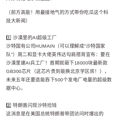
（前方高能！用最接地气的方式带你吃瓜这个科
技大新闻）
1️⃣ 沙漠里的AI超级工厂
沙特国有公司HUMAIN（可以理解成"沙特国家
队"）周二和显卡大佬英伟达勾肩搭背宣布：要在
沙漠里建AI兵工厂！首期就砸下18000块最新款
GB300芯片（这芯片贵到能换北京学区房！），
未来五年还要造能吞下500个发电厂电量的超级数
据中心。
2️⃣ 特朗普闪现沙特捡钱
这消息是在美国总统特朗普带团访问时爆出的