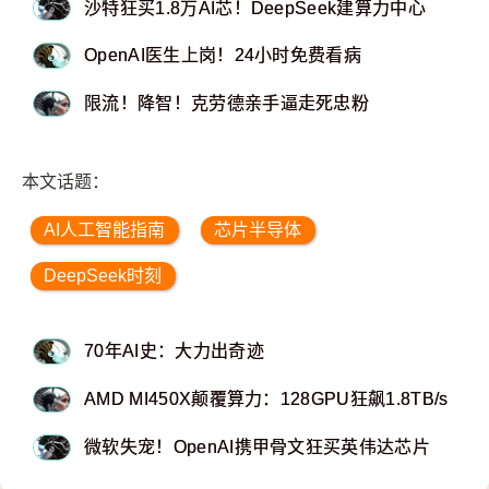
沙特狂买1.8万AI芯！DeepSeek建算力中心
OpenAI医生上岗！24小时免费看病
限流！降智！克劳德亲手逼走死忠粉
本文话题：
AI人工智能指南
芯片半导体
DeepSeek时刻
70年AI史：大力出奇迹
AMD MI450X颠覆算力：128GPU狂飙1.8TB/s
微软失宠！OpenAI携甲骨文狂买英伟达芯片