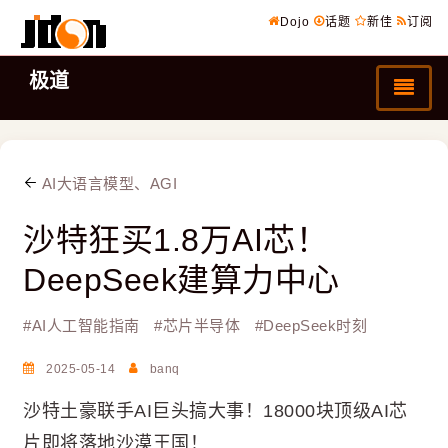
Dojo
话题
新佳
订阅
极道
AI大语言模型、AGI
沙特狂买1.8万AI芯！
DeepSeek建算力中心
#
AI人工智能指南
#
芯片半导体
#
DeepSeek时刻
2025-05-14
banq
沙特土豪联手AI巨头搞大事！18000块顶级AI芯
片即将落地沙漠王国！