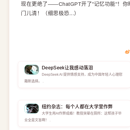
现在更绝了——ChatGPT开了"记忆功能"
门儿清！（细思极恐...）
DeepSeek让我感动落泪
DeepSeek AI 提供情感支持，成为中国年轻人心理慰
藉新选择。 .
纽约杂志：每个人都在大学里作弊
大学生用AI作弊成瘾！教授哭晕在厕所：这帮孩子毕
业全是文盲啊！ .