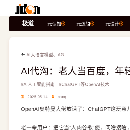
极道
元认知
元逻辑
元设计
AI大语言模型、AGI
AI代沟：老人当百度，年
#
AI人工智能指南
#
ChatGPT等OpenAI技术
2025-05-14
banq
OpenAI奥特曼大佬放话了：ChatGPT这
老一辈用户：把它当"人肉谷歌"使，问啥搜