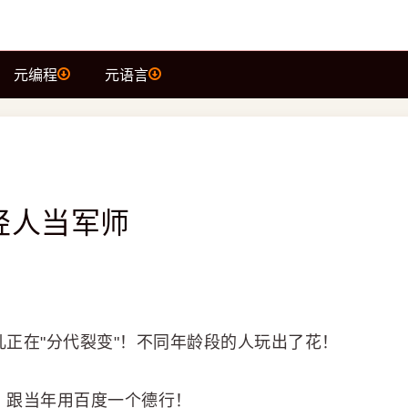
元编程
元语言
轻人当军师
玩意儿正在"分代裂变"！不同年龄段的人玩出了花！
啥，跟当年用百度一个德行！