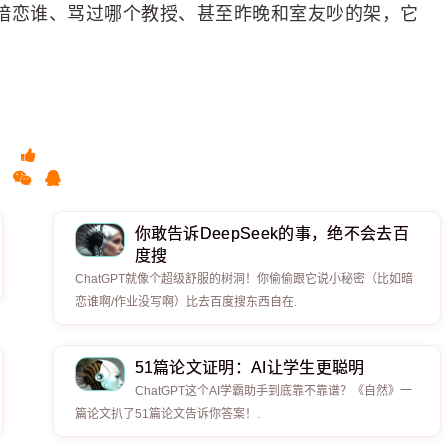
！你暗恋谁、骂过哪个教授、甚至昨晚和室友吵的架，它
你敢告诉DeepSeek的事，绝不会去百
度搜
ChatGPT就像个超级舒服的树洞！你偷偷跟它说小秘密（比如暗
恋谁啊/作业没写啊）比去百度搜东西自在.
51篇论文证明：AI让学生更聪明
ChatGPT这个AI学霸助手到底靠不靠谱？《自然》一
篇论文扒了51篇论文告诉你答案！.