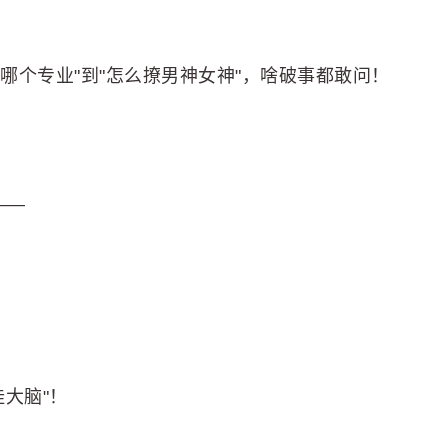
选哪个专业"到"怎么撩男神女神"，啥破事都敢问！
"——
！
挂大脑"！