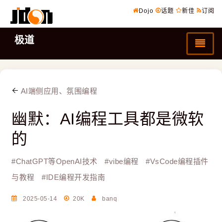
Dojo
话题
新佳
订阅
极道
AI端侧应用、氛围编程
幽默：AI编程工具都是微软
的
#
ChatGPT等OpenAI技术
#
vibe编程
#
VsCode编程插件
与教程
#
IDE编程开发指南
2025-05-14
20K
banq