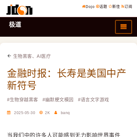
Dojo
话题
新佳
订阅
极道
生物黑客、AI医疗
金融时报：长寿是美国中产
新符号
#
生物穿越黑客
#
幽默梗文模因
#
语言文字游戏
2025-05-30
2K
banq
当我们中的许多人可能感到无力影响世界事件