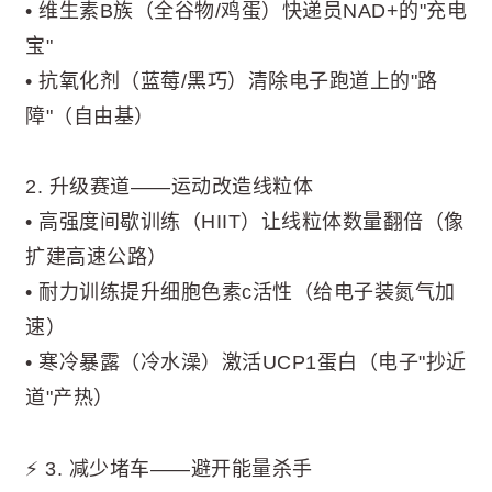
• 维生素B族（全谷物/鸡蛋）快递员NAD+的"充电
宝"
• 抗氧化剂（蓝莓/黑巧）清除电子跑道上的"路
障"（自由基）
2. 升级赛道——运动改造线粒体
• 高强度间歇训练（HIIT）让线粒体数量翻倍（像
扩建高速公路）
• 耐力训练提升细胞色素c活性（给电子装氮气加
速）
• 寒冷暴露（冷水澡）激活UCP1蛋白（电子"抄近
道"产热）
⚡ 3. 减少堵车——避开能量杀手