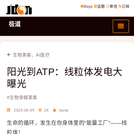
Dojo
话题
新佳
订阅
极道
生物黑客、AI医疗
阳光到ATP：线粒体发电大
曝光
#
生物穿越黑客
2025-06-05
2K
banq
生命的循环，发生在你身体里的“能量工厂”——线
粒体！