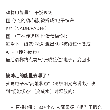
动物用能量： 干饭现场
1️⃣ 你吃的糖/脂肪被拆成"电子快递
包"（NADH/FADH₂）
2️⃣ 电子在传递链上"滑滑梯"时：
每滑下一级就"噗通"溅出能量被线粒体做成
ATP（能量硬币）
最后滑梯终点氧气"张嘴接住"电子，变回水
被薅走的能量去哪了？
就是电子从"高能状态"（刚被阳光充满电）跌
到"低能状态"（变成水）时释放的：
直接赚到：30+个ATP/葡萄糖（相当于把充