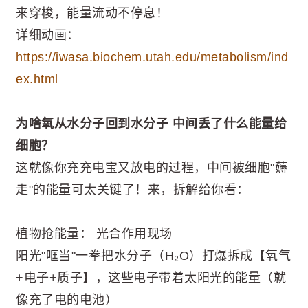
来穿梭，能量流动不停息！
详细动画：
https://iwasa.biochem.utah.edu/metabolism/ind
ex.html
为啥氧从水分子回到水分子 中间丢了什么能量给
细胞？
这就像你充充电宝又放电的过程，中间被细胞"薅
走"的能量可太关键了！来，拆解给你看：
植物抢能量： 光合作用现场
阳光"哐当"一拳把水分子（H₂O）打爆拆成【氧气
+电子+质子】，这些电子带着太阳光的能量（就
像充了电的电池）