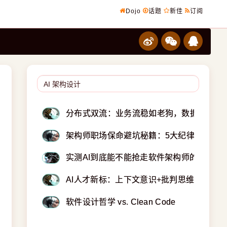
Dojo
话题
新佳
订阅
分布式双流：业务流稳如老狗，数据流快若
架构师职场保命避坑秘籍：5大纪律+6项注
实测AI到底能不能抢走软件架构师的饭碗
AI人才新标：上下文意识+批判思维+提问力
软件设计哲学 vs. Clean Code