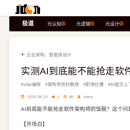
极道
元认知
元逻辑
元设计
企业架构、智能体设计
实测AI到底能不能抢走软
#
vibe编程
#
架构师资料教程
#
职场吐槽
#
AI提示
2025-06-10
1
9K
banq
AI到底能不能抢走软件架构师的饭碗？这个
【开场白】